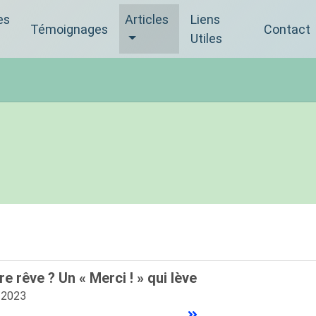
es
Articles
Liens
Témoignages
Contact
Utiles
e rêve ? Un « Merci ! » qui lève
/2023