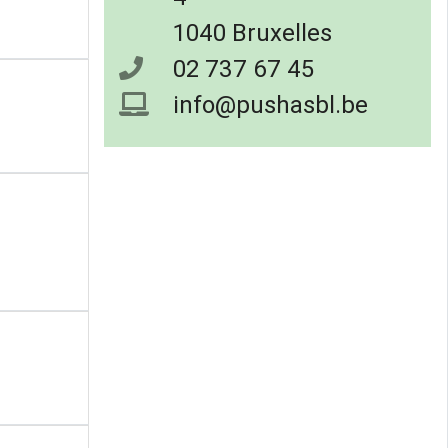
1040 Bruxelles
02 737 67 45
info@pushasbl.be