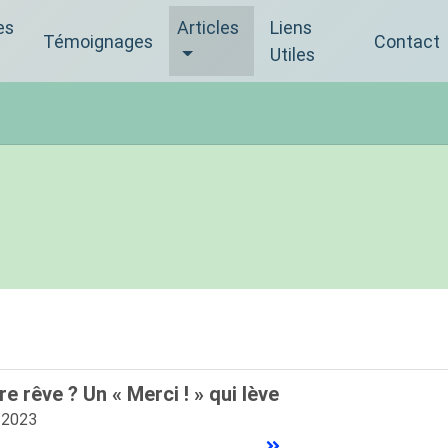
es
Articles
Liens
Témoignages
Contact
Utiles
e rêve ? Un « Merci ! » qui lève
/2023